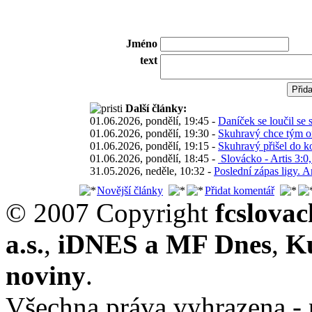
Jméno
text
Další články:
01.06.2026, pondělí, 19:45 -
Daníček se loučil se
01.06.2026, pondělí, 19:30 -
Skuhravý chce tým om
01.06.2026, pondělí, 19:15 -
Skuhravý přišel do k
01.06.2026, pondělí, 18:45 -
Slovácko - Artis 3:0,
31.05.2026, neděle, 10:32 -
Poslední zápas ligy. A
Novější články
Přidat komentář
© 2007 Copyright
fcslova
a.s.
,
iDNES a MF Dnes
,
K
noviny
.
Všechna práva vyhrazena - 