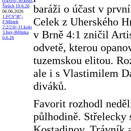
0:4/0:0/-30.kolo-
baráži o účast v prvn
Širůch 10.6.26
06.06.2026
1.FCS"B"-
Celek z Uherského Hr
F.Místek
2:2/2:0/-31.kolo
v Brně 4:1 zničil Art
3.ligy-Bělinka
6.6.26
odvetě, kterou opanov
tuzemskou elitou. Roz
ale i s Vlastimilem D
diváků.
Favorit rozhodl neděl
půlhodině. Střelecky 
Kostadinov, Trávník 