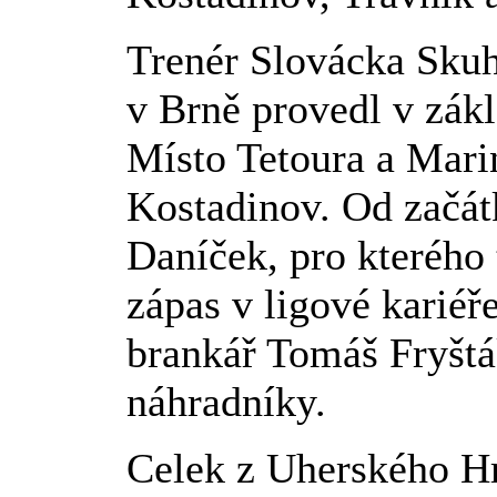
Trenér Slovácka Skuh
v Brně provedl v zák
Místo Tetoura a Marin
Kostadinov. Od začátk
Daníček, pro kterého 
zápas v ligové kariéř
brankář Tomáš Fryštá
náhradníky.
Celek z Uherského Hr