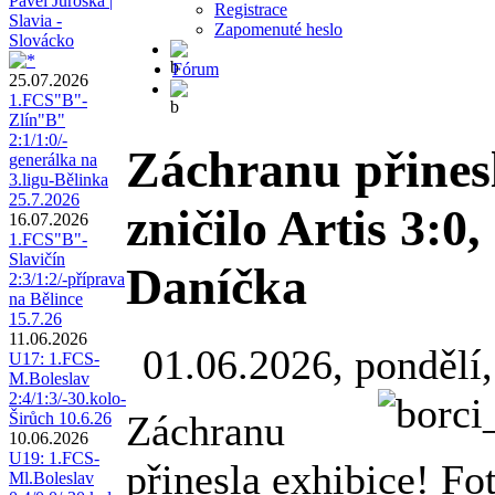
Pavel Juroška |
Registrace
Slavia -
Zapomenuté heslo
Slovácko
Fórum
25.07.2026
1.FCS"B"-
Zlín"B"
2:1/1:0/-
Záchranu přinesl
generálka na
3.ligu-Bělinka
25.7.2026
zničilo Artis 3:0
16.07.2026
1.FCS"B"-
Slavičín
Daníčka
2:3/1:2/-příprava
na Bělince
15.7.26
11.06.2026
01.06.2026, pondělí,
U17: 1.FCS-
M.Boleslav
2:4/1:3/-30.kolo-
Záchranu
Širůch 10.6.26
10.06.2026
U19: 1.FCS-
přinesla exhibice! Fo
Ml.Boleslav