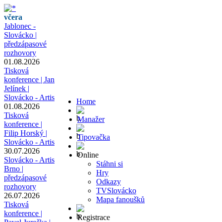
včera
Jablonec -
Slovácko |
předzápasové
rozhovory
01.08.2026
Tisková
konference | Jan
Jelínek |
Slovácko - Artis
Home
01.08.2026
Tisková
Manažer
konference |
Filip Horský |
Tipovačka
Slovácko - Artis
30.07.2026
Online
Slovácko - Artis
Stáhni si
Brno |
Hry
předzápasové
Odkazy
rozhovory
TVSlovácko
26.07.2026
Mapa fanoušků
Tisková
konference |
Registrace